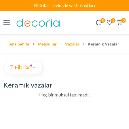
Bitkilər – evinizin sakit dostları
0
0
0
Ana Səhifə
Məhsullar
Vazalar
Keramik Vazalar
Filtrlər
Keramik vazalar
Heç bir məhsul tapılmadı!