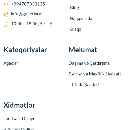
+994707333135
Blog
info@gullerim.az
Haqqımızda
10:00 - 18:00, B.E - Ş
Əlaqə
Kateqoriyalar
Məlumat
Ağaclar
Daşıma və Çatdırılma
Şərtlər və Məxfilik Siyasəti
İstifadə Şərtləri
Xidmətlər
Landşaft Dizayn
Bitkilərə Qulluq