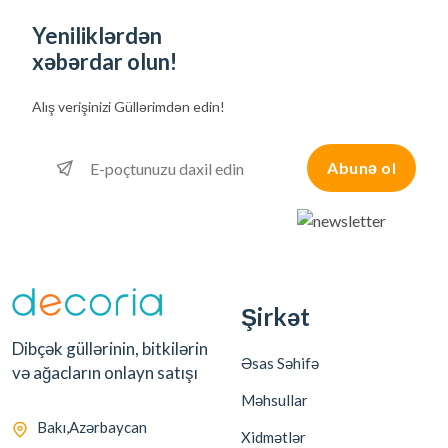
Yeniliklərdən
xəbərdar olun!
Alış verişinizi
Güllərimdən edin!
Abunə ol
Şirkət
Dibçək güllərinin, bitkilərin
Əsas Səhifə
və ağacların onlayn satışı
Məhsullar
Bakı,Azərbaycan
Xidmətlər