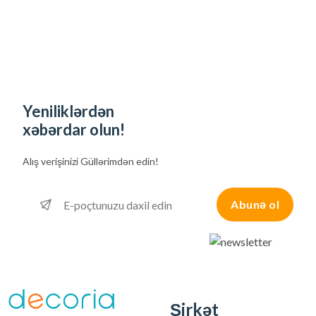
Yeniliklərdən
xəbərdar olun!
Alış verişinizi
Güllərimdən edin!
Abunə ol
Şirkət