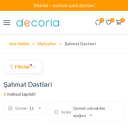
Bitkilər – evinizin sakit dostları
0
0
0
Ana Səhifə
Məhsullar
Şahmat Dəstləri
Filtrlər
Şahmat Dəstləri
1
məhsul tapıldı!
Göstər:
12
Qiymət: yüksəkdən
Sırala:
aşağıya