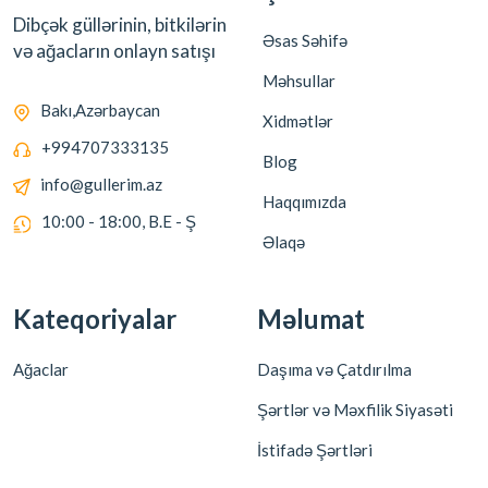
Dibçək güllərinin, bitkilərin
Əsas Səhifə
və ağacların onlayn satışı
Məhsullar
Bakı,Azərbaycan
Xidmətlər
+994707333135
Blog
info@gullerim.az
Haqqımızda
10:00 - 18:00, B.E - Ş
Əlaqə
Kateqoriyalar
Məlumat
Ağaclar
Daşıma və Çatdırılma
Şərtlər və Məxfilik Siyasəti
İstifadə Şərtləri