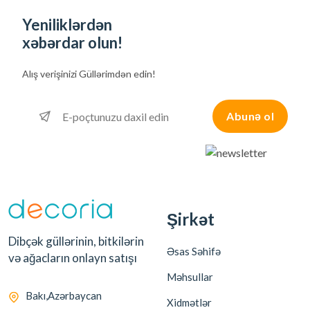
Yeniliklərdən
xəbərdar olun!
Alış verişinizi
Güllərimdən edin!
Abunə ol
Şirkət
Dibçək güllərinin, bitkilərin
Əsas Səhifə
və ağacların onlayn satışı
Məhsullar
Bakı,Azərbaycan
Xidmətlər