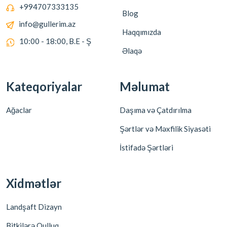
+994707333135
Blog
info@gullerim.az
Haqqımızda
10:00 - 18:00, B.E - Ş
Əlaqə
Kateqoriyalar
Məlumat
Ağaclar
Daşıma və Çatdırılma
Şərtlər və Məxfilik Siyasəti
İstifadə Şərtləri
Xidmətlər
Landşaft Dizayn
Bitkilərə Qulluq