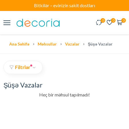
Bitkilər – evinizin sakit dostları
0
0
0
Ana Səhifə
Məhsullar
Vazalar
Şüşə Vazalar
Filtrlər
Şüşə Vazalar
Heç bir məhsul tapılmadı!