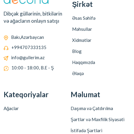
Şirkət
Dibçək güllərinin, bitkilərin
Əsas Səhifə
və ağacların onlayn satışı
Məhsullar
Bakı,Azərbaycan
Xidmətlər
+994707333135
Blog
info@gullerim.az
Haqqımızda
10:00 - 18:00, B.E - Ş
Əlaqə
Kateqoriyalar
Məlumat
Ağaclar
Daşıma və Çatdırılma
Şərtlər və Məxfilik Siyasəti
İstifadə Şərtləri