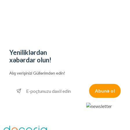
Yeniliklərdən
xəbərdar olun!
Alış verişinizi
Güllərimdən edin!
Abunə ol