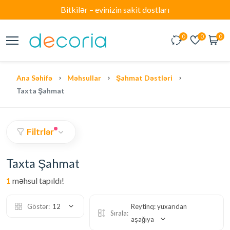
Bitkilər – evinizin sakit dostları
0
0
0
Ana Səhifə
Məhsullar
Şahmat Dəstləri
Taxta Şahmat
Filtrlər
Taxta Şahmat
1
məhsul tapıldı!
Göstər:
12
Reytinq: yuxarıdan
Sırala:
aşağıya