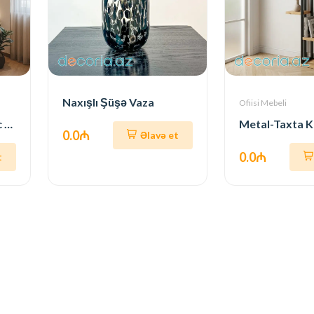
Naxışlı Şüşə Vaza
Ofiisi Mebeli
Piramida Formalı Künc Yazı Masası + Rəf (LED İşıqlı)
0.0₼
Əlavə et
0.0₼
t