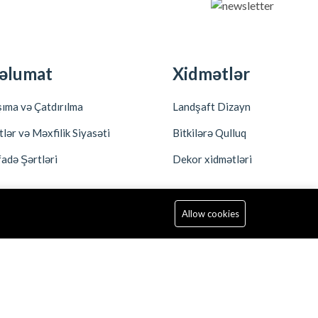
əlumat
Xidmətlər
ıma və Çatdırılma
Landşaft Dizayn
tlər və Məxfilik Siyasəti
Bitkilərə Qulluq
fadə Şərtləri
Dekor xidmətləri
Allow cookies