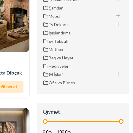
Şamdan
Mebel
Ev Dekoru
İşıqlandırma
Ev Tekstili
Mətbəx
Bağ və Həyət
Hədiyyələr
xta Dibçək
Əl İşləri
Ofis və Biznes
Əlavə et
Qiymət
0.0₼
—
100.0₼