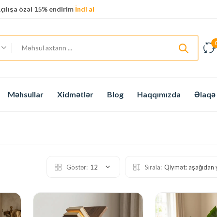
çılışa özəl 15% endirim
İndi al
Məhsullar
Xidmətlər
Blog
Haqqımızda
Əlaqə
Göstər:
12
Sırala:
Qiymət: aşağıdan 