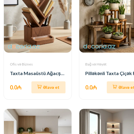
Ofis və Biznes
Bağ və Həyət
Taxta Masaüstü Ağacşəkilli Kitab + Qələm Rəfi
0.0₼
0.0₼
Əlavə et
Əlavə e