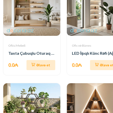
Ofiisi Mebeli
Ofis və Biznes
Taxta Çubuqlu Oturaq + Rəf Sistemi (Divar Birləşik)
0.0₼
0.0₼
Əlavə et
Əlavə e