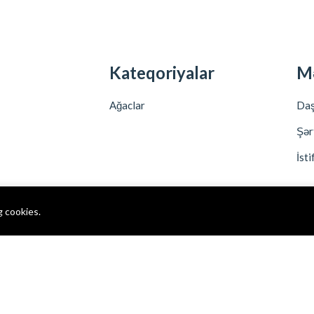
Kateqoriyalar
M
Ağaclar
Daş
Şər
İsti
g cookies.