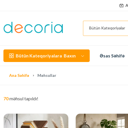
A
Bütün Kateqoriyalar
Bütün Kateqoriyalara
Baxın
Əsas Səhifə
Ana Səhifə
Məhsullar
70
məhsul tapıldı!