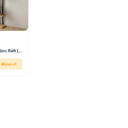
Metal-Taxta Künc Rəfi (Nazik, Şaquli)
Əlavə et