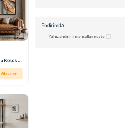
Endirimdə
Yalnız endirimli məhsulları göstər
Üç Panelli Taxta Kötük Divar Dekor Tablosu
Əlavə et