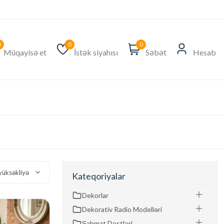
0
0
0
Müqayisə et
İstək siyahısı
Səbət
Hesab
yüksəkliyə
Kateqoriyalar
Dekorlar
Dekorativ Radio Modelləri
Şahmat Dəstləri