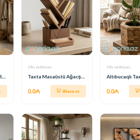
Ofis və Biznes
Ofis və Biznes
Pilləkənli Taxta Çiçək Rəfi (Kənd Üslubu)
Taxta Masaüstü Ağacşəkilli Kitab + Qələm Rəfi (LED İşıqlı)
Altıbucaqlı Ta
0.0₼
0.0₼
t
Əlavə et