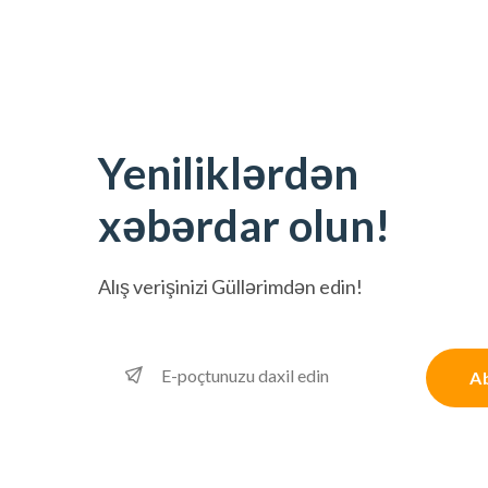
Yeniliklərdən
xəbərdar olun!
Alış verişinizi
Güllərimdən edin!
A