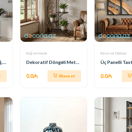
Bağ və Həyət
Rəsm və Tablolar
LED İşıqlı Künc Rəfi (Ağ, Arkvari)
Dekoratif Döngəli Metal Çiçək Rəfi (Kənd Üslubu)
0.0₼
0.0₼
t
Əlavə et