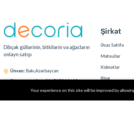
Şirkət
Əsas Səhifə
Dibçək güllərinin, bitkilərin və ağacların
onlayn satışı
Məhsullar
Xidmətlər
Ünvan:
Bakı,Azərbaycan
Blog
Bizə zəng edin:
+994707333135
Haqqımızda
Your experience on this site will be improved by allowin
E-poçt:
info@gullerim.az
Əlaqə
İş saatları:
10:00 - 18:00, B.E - Ş