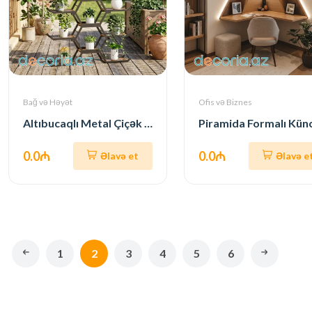
Bağ və Həyət
Ofis və Biznes
Altıbucaqlı Metal Çiçək Rəfi (Balkon/Bağça)
0.0₼
0.0₼
Əlavə et
Əlavə e
1
2
3
4
5
6