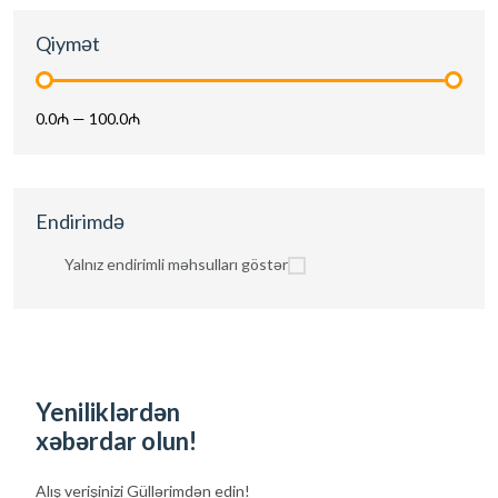
Qiymət
0.0₼
—
100.0₼
Endirimdə
Yalnız endirimli məhsulları göstər
Yeniliklərdən
xəbərdar olun!
Alış verişinizi
Güllərimdən edin!