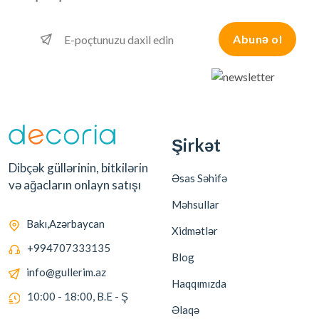
Abunə ol
Şirkət
Dibçək güllərinin, bitkilərin
Əsas Səhifə
və ağacların onlayn satışı
Məhsullar
Bakı,Azərbaycan
Xidmətlər
+994707333135
Blog
info@gullerim.az
Haqqımızda
10:00 - 18:00, B.E - Ş
Əlaqə