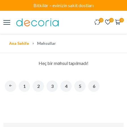
Bitkilər – evinizin sakit dostları
0
0
0
Ana Səhifə
Məhsullar
Heç bir məhsul tapılmadı!
1
2
3
4
5
6