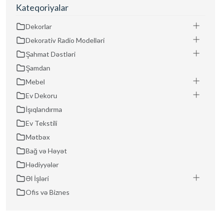
Kateqoriyalar
Dekorlar
Dekorativ Radio Modelləri
Şahmat Dəstləri
Şamdan
Mebel
Ev Dekoru
İşıqlandırma
Ev Tekstili
Mətbəx
Bağ və Həyət
Hədiyyələr
Əl İşləri
Ofis və Biznes