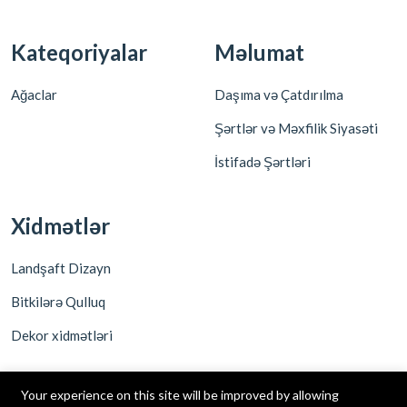
Kateqoriyalar
Məlumat
Ağaclar
Daşıma və Çatdırılma
Şərtlər və Məxfilik Siyasəti
İstifadə Şərtləri
Xidmətlər
Landşaft Dizayn
Bitkilərə Qulluq
Dekor xidmətləri
Your experience on this site will be improved by allowing