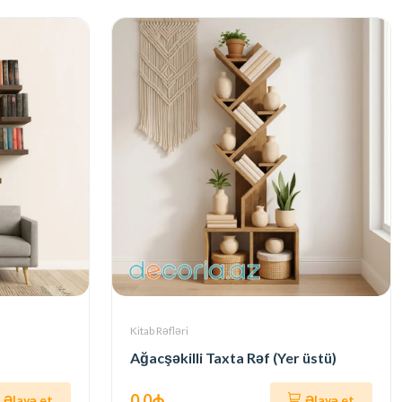
Kitab Rəfləri
Ağacşəkilli Taxta Rəf (Yer üstü)
0.0₼
Əlavə et
Əlavə et