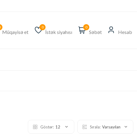
0
0
0
Müqayisə et
İstək siyahısı
Səbət
Hesab
Göstər:
12
Sırala:
Varsayılan