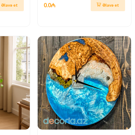
0.0₼
Əlavə et
Əlavə et