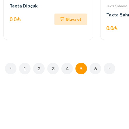
Taxta Dibçək
Taxta Şahmat
Taxta Şah
0.0₼
Əlavə et
0.0₼
1
2
3
4
5
6