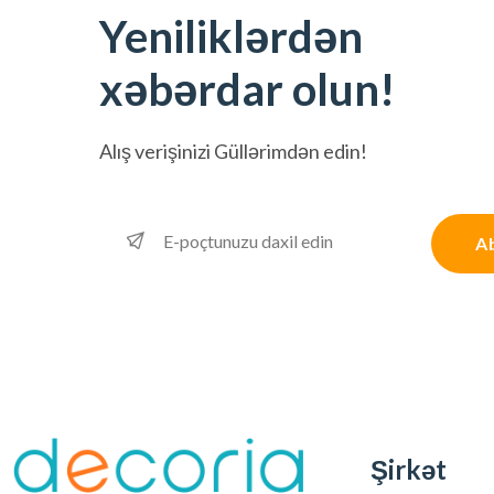
Yeniliklərdən
xəbərdar olun!
Alış verişinizi
Güllərimdən edin!
A
Şirkət