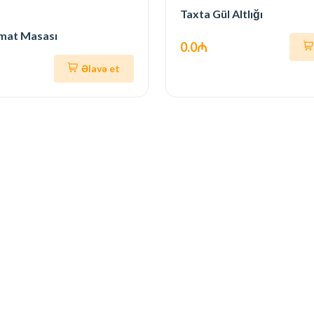
Taxta Gül Altlığı
mat Masası
0.0₼
Əlavə et