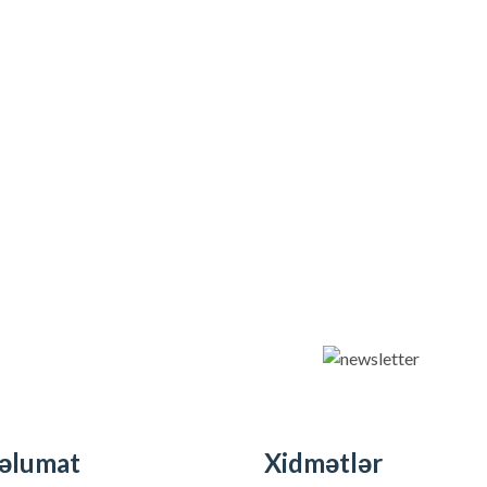
əlumat
Xidmətlər