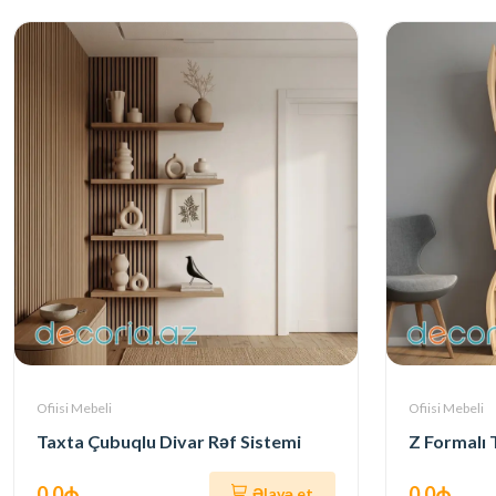
Ofiisi Mebeli
Ofiisi Mebeli
Taxta Çubuqlu Divar Rəf Sistemi
Z Formalı 
0.0₼
0.0₼
Əlavə et