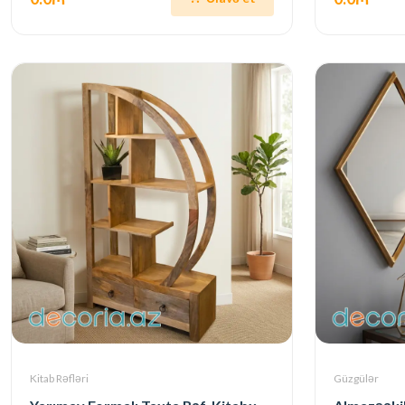
Kitab Rəfləri
Güzgülər