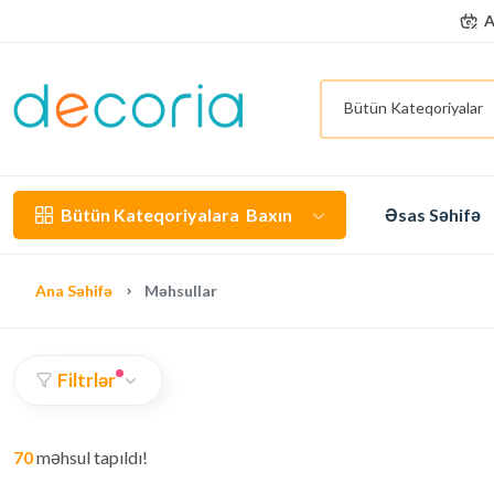
A
A
Bütün Kateqoriyalar
Bütün Kateqoriyalara
Baxın
Əsas Səhifə
Ana Səhifə
Məhsullar
Filtrlər
70
məhsul tapıldı!