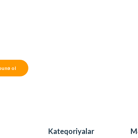
bunə ol
Kateqoriyalar
M