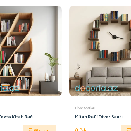
Divar Saatları
Taxta Kitab Rəfi
Kitab Rəfli Divar Saatı
0.0₼
Əlavə et