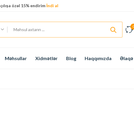
çılışa özəl 15% endirim
İndi al
çılışa özəl 15% endirim
İndi al
Məhsullar
Xidmətlər
Blog
Haqqımızda
Əlaqə