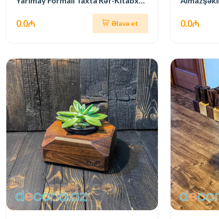
Yarımay Formalı Taxta Rəf-Kitabxana
Almazşəkil
0.0₼
0.0₼
Əlavə et