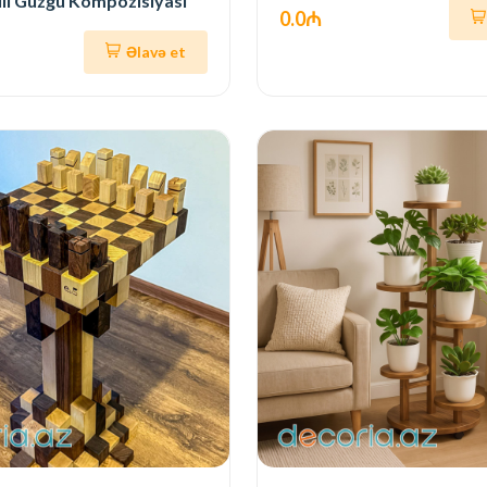
li Güzgü Kompozisiyası
0.0₼
Əlavə et