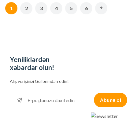
1
2
3
4
5
6
Yeniliklərdən
xəbərdar olun!
Alış verişinizi
Güllərimdən edin!
Abunə ol