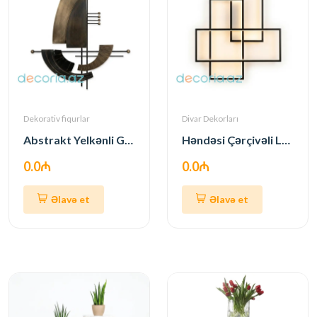
Dekorativ fiqurlar
Divar Dekorları
Abstrakt Yelkənli Gəmi — Metal Divar Heykəli
Həndəsi Çərçivəli LED Divar İşıqlandırması
0.0₼
0.0₼
Əlavə et
Əlavə et