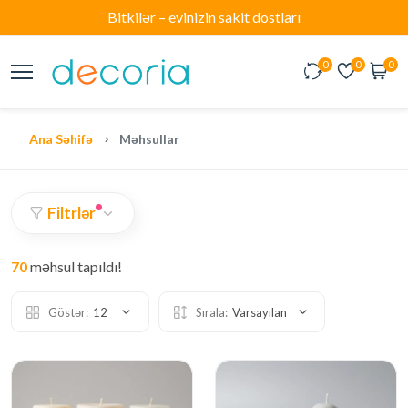
Bitkilər – evinizin sakit dostları
0
0
0
Ana Səhifə
Məhsullar
Filtrlər
70
məhsul tapıldı!
Göstər:
12
Sırala:
Varsayılan