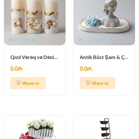
Qızıl Vərəq və Dəniz Qabığı Bəzəkli Şamlar
Antik Büst Şam & Çiçək Dəsti
0.0₼
0.0₼
Əlavə et
Əlavə et