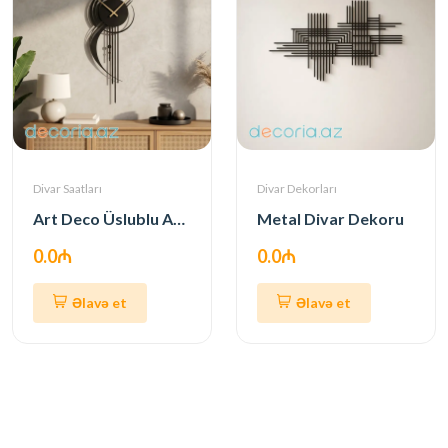
Divar Saatları
Divar Dekorları
Art Deco Üslublu Abstrakt Metal Divar Saatı
Metal Divar Dekoru
0.0₼
0.0₼
Əlavə et
Əlavə et