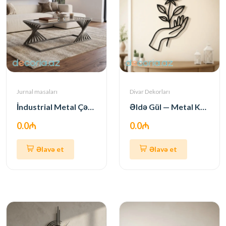
Jurnal masaları
Divar Dekorları
İndustrial Metal Çərçivəli Şüşə Üstlü Jurnal Stolu
Əldə Gül — Metal Kontur Divar Sənəti
0.0₼
0.0₼
Əlavə et
Əlavə et