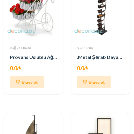
Bağ və Həyət
Suvinerlər
Provans Üslublu Ağ Metal Çiçəklik Arabası
.Metal Şərab Dayanacağı
0.0₼
0.0₼
Əlavə et
Əlavə et