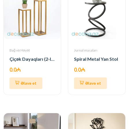
Bağ və Həyət
Jurnal masaları
Çiçək Dayaqları (2-li Dəst)
Spiral Metal Yan Stol
0.0₼
0.0₼
Əlavə et
Əlavə et