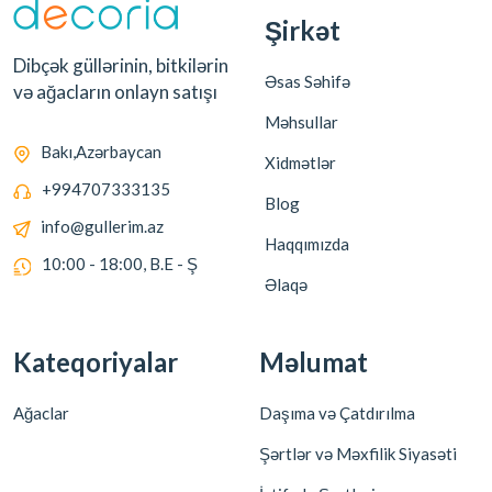
Şirkət
Dibçək güllərinin, bitkilərin
Əsas Səhifə
və ağacların onlayn satışı
Məhsullar
Bakı,Azərbaycan
Xidmətlər
+994707333135
Blog
info@gullerim.az
Haqqımızda
10:00 - 18:00, B.E - Ş
Əlaqə
Kateqoriyalar
Məlumat
Ağaclar
Daşıma və Çatdırılma
Şərtlər və Məxfilik Siyasəti